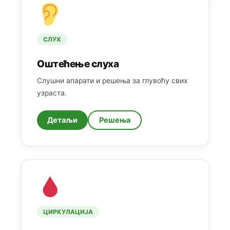
СЛУХ
Оштећење слуха
Слушни апарати и решења за глувоћу свих
узраста.
Детаљи
Решења
ЦИРКУЛАЦИЈА