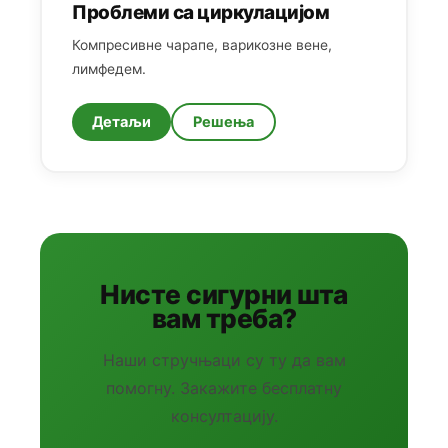
Проблеми са циркулацијом
Компресивне чарапе, варикозне вене,
лимфедем.
Детаљи
Решења
Нисте сигурни шта
вам треба?
Наши стручњаци су ту да вам
помогну. Закажите бесплатну
консултацију.