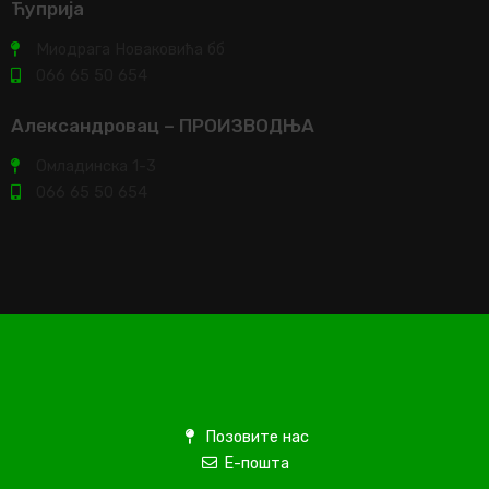
Ћуприја
Миодрага Новаковића бб
066 65 50 654
Александровац – ПРОИЗВОДЊА
Омладинска 1-3
066 65 50 654
Позовите нас
Е-пошта