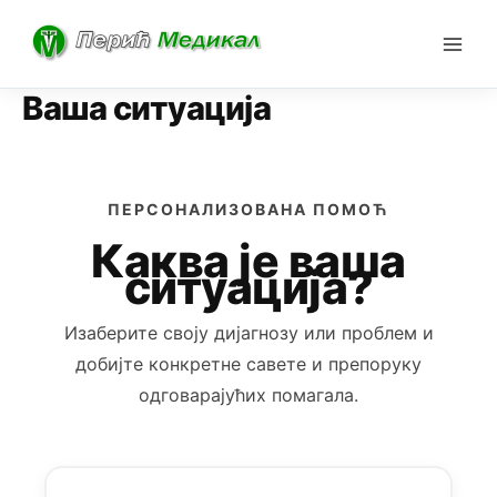
Skip
to
content
Ваша ситуација
ПЕРСОНАЛИЗОВАНА ПОМОЋ
Каква је ваша
ситуација?
Изаберите своју дијагнозу или проблем и
добијте конкретне савете и препоруку
одговарајућих помагала.