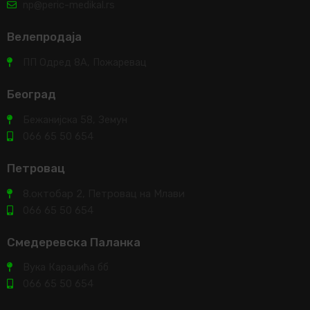
np@peric-medikal.rs
Велепродаја
ПП Одред 8А, Пожаревац
Београд
Бежанијска 58, Земун
066 65 50 654
Петровац
8.октобар 2, Петровац на Млави
066 65 50 654
Смедеревска Паланка
Вука Караџића бб
066 65 50 654