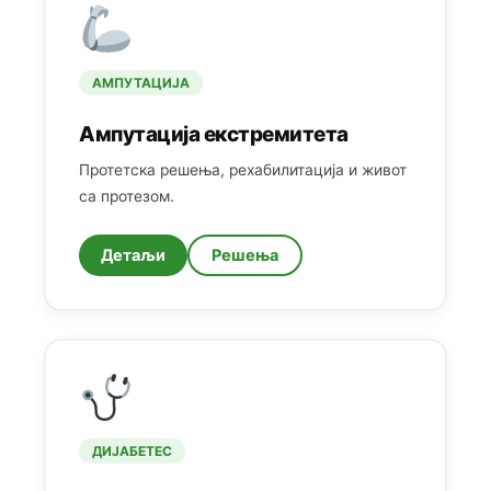
АМПУТАЦИЈА
Ампутација екстремитета
Протетска решења, рехабилитација и живот
са протезом.
Детаљи
Решења
ДИЈАБЕТЕС