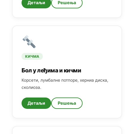
Детаљи
Решења
КИЧМА
Бол у леђима и кичми
Корсети, лумбалне потпоре, херниа диска,
сколиоза.
Детаљи
Решења